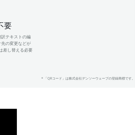
不要
翻訳テキストの編
ク先の変更などが
は差し替える必要
* 「QRコード」は株式会社デンソーウェーブの登録商標です。