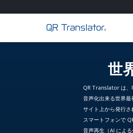
サインイン
世
ホーム
English
QR Transla
音声化出来る世界最
日本語
サイト上から発行さ
スマートフォンで 
音声再生（AI によ