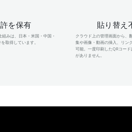
特許を保有
貼り替え
torの仕組みは、日本・米国・中国・
クラウド上の管理画面から、
許を取得しています。
集や画像・動画の挿入、リン
可能。一度印刷したQRコード
がありません。